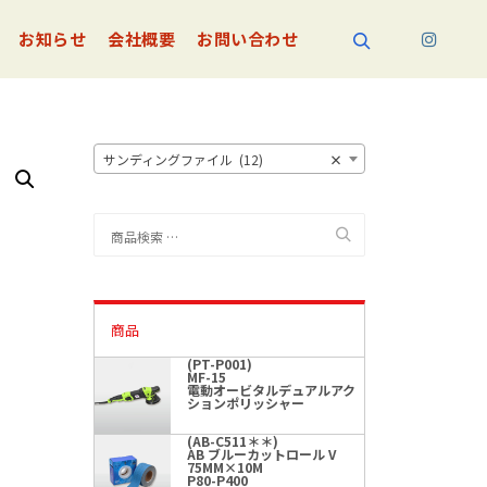
お知らせ
会社概要
お問い合わせ
検索
サンディングファイル (12)
×
検
索
対
象:
商品
(PT-P001)
MF-15
電動オービタルデュアルアク
ションポリッシャー
(AB-C511＊＊)
AB ブルーカットロール V
75MM×10M
P80-P400