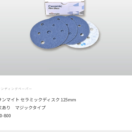
サンディングペーパー
サンマイト セラミックディスク 125mm
穴あり マジックタイプ
0-800