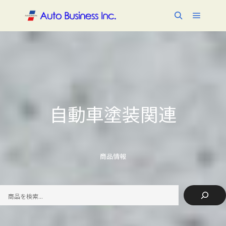
メイン
検索
自動車塗装関連
商品情報
検
索