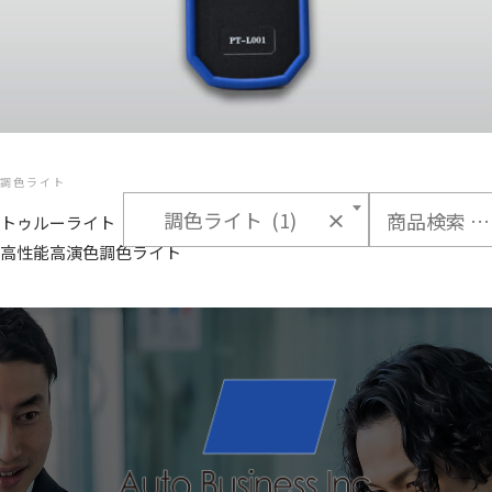
調色ライト
検
調色ライト (1)
×
トゥルーライト
索
対
高性能高演色調色ライト
象: