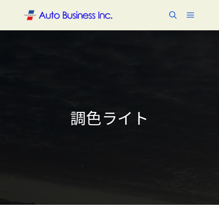
メイン
検索
調色ライト