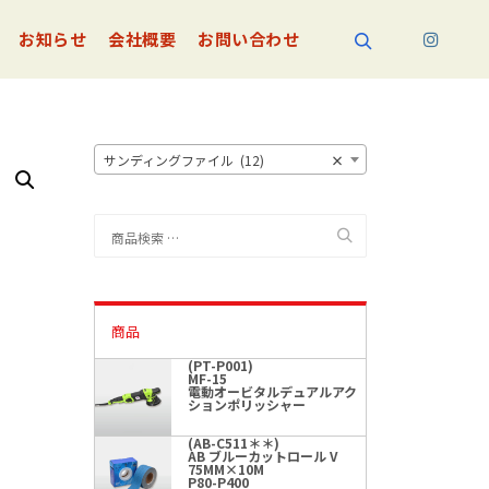
お知らせ
会社概要
お問い合わせ
検索
サンディングファイル (12)
×
検
索
対
象:
商品
(PT-P001)
MF-15
電動オービタルデュアルアク
ションポリッシャー
(AB-C511＊＊)
AB ブルーカットロール V
75MM×10M
P80-P400