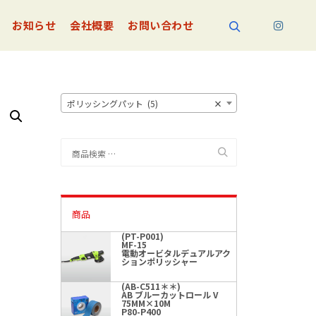
お知らせ
会社概要
お問い合わせ
検索
ポリッシングパット (5)
×
検
索
対
象:
商品
(PT-P001)
MF-15
電動オービタルデュアルアク
ションポリッシャー
(AB-C511＊＊)
AB ブルーカットロール V
75MM×10M
P80-P400