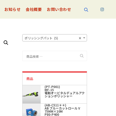
お知らせ
会社概要
お問い合わせ
検索
ポリッシングパット (5)
×
検
索
対
象:
商品
(PT-P001)
MF-15
電動オービタルデュアルアク
ションポリッシャー
(AB-C511＊＊)
AB ブルーカットロール V
75MM×10M
P80-P400