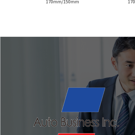
170mm/150mm
17